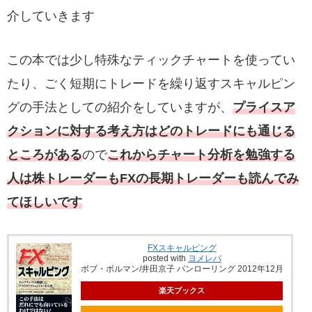
介していきます
この本では少し特殊なティックチャートを使ってい
たり、ごく短期にトレードを繰り返すスキャルピン
グの手法としての紹介をしていますが、
プライスア
クションに対する
考え方はどのトレードにも通じる
ところがある
ので
これからチャート分析を勉強する
人は株トレーダーもFXの長期トレーダーも読んでみ
てほしいです
FXスキャルピング
posted with
ヨメレバ
ボブ・ボルマン/井田京子 パンローリング 2012年12月
楽天ブックス