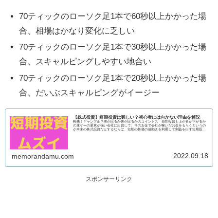
70ティックのローソク足1本で60秒以上かかった場
合、相場はかなり変化に乏しい
70ティックのローソク足1本で30秒以上かかった場
合、スキャルピングしやすい地合い
70ティックのローソク足1本で20秒以上かかった場
合、だいぶスキャルピングがイージー
【株式投資】短期投資は難しい？初心者には向かない理由を解説
投機？ギャンブル？表が出るか裏が出るかのコイントス 短期投資も上がるか下がるか
の運ゲーの要素が強い会社に出資して、そのお金で会社が稼いだお金をもらうというの
が本来の株式投資だとするならば、短期の株価の値動きを利用して利益を出す短期投資
は、投...
2022.09.18
memorandamu.com
スポンサーリンク