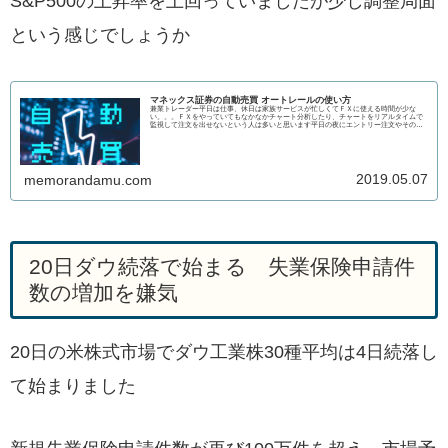
S&P500の上昇率を上回っていましたが少し調整局面
という感じでしょうか
マネックス証券の自動売買 オートレールの使い方
兼業トレーダー平日は仕事、休日は家族サービスが忙しくてＦＸに使える時間が少な
い。。。ＦＸをやっていてもなかなかチャート分析したり、チャートをリアルタイムで
監視して注文を出せないという人は多いと思います平日の夜にエントリー注文やその注
文が約定...
2019.05.07
memorandamu.com
20日ダウ続落で始まる 失業保険申請件
数の増加を嫌気
20日の米株式市場でダウ工業株30種平均は4日続落し
て始まりました