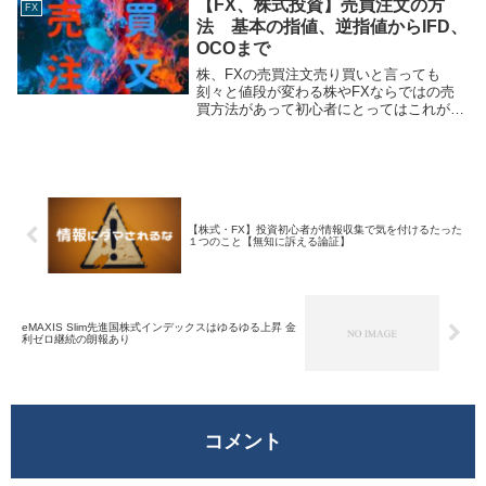
【FX、株式投資】売買注文の方
中身を一言で表したのが冒頭の言葉ですじ
FX
ょり男トレード...
法 基本の指値、逆指値からIFD、
OCOまで
株、FXの売買注文売り買いと言っても
刻々と値段が変わる株やFXならではの売
買方法があって初心者にとってはこれがち
ょっととっつきづらかったりします。この
記事では、株の売買方法の基本的なことか
らそれらを組み合わせた特殊な注文方法に
ついて解説して...
【株式・FX】投資初心者が情報収集で気を付けるたった
１つのこと【無知に訴える論証】
eMAXIS Slim先進国株式インデックスはゆるゆる上昇 金
利ゼロ継続の朗報あり
コメント