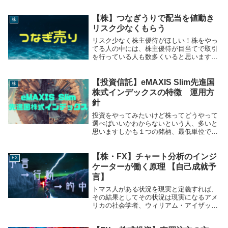
と僕は思うようにしていますその仕組みづ
くりについて...
【株】つなぎうりで配当を値動き
株
リスク少なくもらう
リスク少なく株主優待がほしい！株をやっ
てる人の中には、株主優待が目当てで取引
を行っている人も数多くいると思います。
株をもっているだけで、モノがもらえるな
んて、さらにそのもらえるものだけで生活
できたら夢のようですよね。しかし、株価
【投資信託】eMAXIS Slim先進国
株
が下落して、...
株式インデックスの特徴 運用方
針
投資をやってみたいけど株ってどうやって
選べばいいかわからないという人、多いと
思いますしかも１つの銘柄、最低単位で20
万くらいするものもたくさんあってなかな
か資金が用意できなかったりもあると思い
【株・FX】チャート分析のインジ
ますそんな人はまず、投資信託から始めた
FX
らいいと思...
ケーターが働く原理 【自己成就予
言】
トマス人がある状況を現実と定義すれば、
その結果としてその状況は現実になるアメ
リカの社会学者、ウィリアム・アイザッ
ク・トマスさんはトマスの定理で人の行動
と予測と未来について定式化しましたその