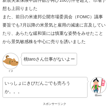
新規失業保険申請件数が再び100万件を超え、市場予
想も上回りました
また、前日の米連邦公開市場委員会（FOMC）議事
要旨でも7月以降の米景気と雇用の減速に言及してい
たり、あらたな緩和策には慎重な姿勢をみせたこと
から景気敏感株を中心に売りを誘いました
桃taroさん仕事がないよー
イヌ
いっしょにきびだんごでも売ろう
か。。。
桃taro
スポンサーリンク