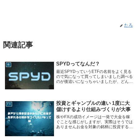
たろ
関連記事
SPYDってなんだ？
株
最近SPYDっていうETFの名前をよく見る
ので気になって買ってしまいました調べる
のが後追いになっちゃいましたが、どんな
ものか書いていきます関連記事もうちょっ
と真面目にSPYDについて調べてみたそも
そもETFって何？ETFはExchange ...
投資とギャンブルの違い 1度に大
FX
儲けするより仕組みづくりが大事
株やFXの成功イメージは一発で大金を稼
ぐことな感じがしますが、実際はそうでは
ありませんお金を対象の銘柄に投資すると
同時に、お金と時間を自分に投資して自分
の中にお金を稼ぐ仕組みを作っているんだ