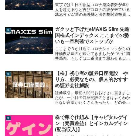
東京では１日の新型コロナ感染者数が400
人を超えるなど再びコロナの波が来ている
2020年7/27週の海外株と海外株関連投資信
託とETFについて書いていきます今週の値
動きeMAXIS Slim 先進国株式インデック
ガクッと下げたeMAXIS Slim 先進
スeMAXIS Slim先進...
株
国株式インデックス ここまでの勢
いも一旦利確でストップか
ここまで３か月近くコロナショックからの
株価復活局面が続いてきましたがついに調
整局面、もしくは二番底まで思わせるよう
な下落が来てしまいましたそんな6/8週の
eMAXIS Slim先進国株式インデックスの値
【株】初心者の証券口座開設 や
動きと海外株ニュースを見ていきましょ
株
う...
り方、必要なもの、個人的おすす
め証券会社解説
証券取引、最初の関門おおげさに書きまし
たが、一回目の口座開設のときはよくわか
らない言葉がたくさんあったり、どの会社
で口座開設をするのがいいのかよくわから
なかったりで、私も口座開設には少し手間
株で稼ぐ仕組み【キャピタルゲイ
取りました。といっても難しいことはあり
株
ません少し聞...
ン（売買差益）とインカムゲイン
(配当収入)】