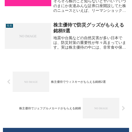
そろそろ株のこと知らないとヤバい？いつ
のまにか友達みんな証券口座開設してた株
のニュースといえば、リーマンショックと
か新型コロナで暴落したとか、下落のニュ
ースの方が大きく報じられてなんかコワい
株主優待で防災グッズがもらえる
とか、ニュースの最後に日経平均が何円で
投資
したとかよく...
銘柄9選
地震や台風などの自然災害が多い日本で
は、防災対策の重要性が年々高まっていま
す。実は株主優待の中には、非常食や保存
水、防災用品など「いざという時に役立つ
防災グッズ」がもらえる銘柄も存在しま
す。 防災用品は普段なかなか購入の優先
順位が上がりにく...
株主優待でウィスキーがもらえる銘柄2選
株主優待でジェフグルメカードがもらえる銘柄