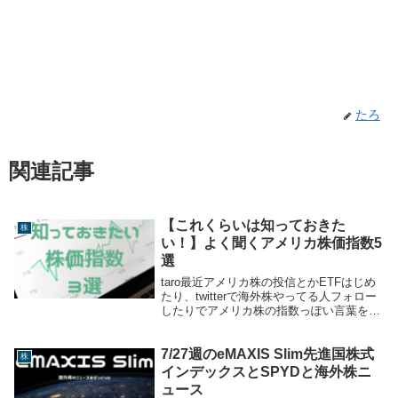
たろ
関連記事
【これくらいは知っておきた
株
い！】よく聞くアメリカ株価指数5
選
taro最近アメリカ株の投信とかETFはじめ
たり、twitterで海外株やってる人フォロー
したりでアメリカ株の指数っぽい言葉をよ
く聞くんですけど違いがよくわかりませ
ん！博士tarotaroくんは適当に何も考えず
7/27週のeMAXIS Slim先進国株式
買い増してるだけだから知らなく...
株
インデックスとSPYDと海外株ニ
ュース