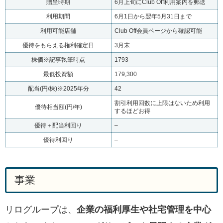
贈呈時期
6月上旬にClub Off利用案内を郵送
利用期間
6月1日から翌年5月31日まで
利用可能店舗
Club Off会員ページから確認可能
優待をもらえる権利確定日
3月末
株価※記事執筆時点
1793
最低投資額
179,300
配当(円/株)※2025年分
42
割引利用回数に上限はないため利用
優待相当額(円/年)
するほどお得
優待＋配当利回り
–
優待利回り
–
事業
リログループは、
企業の福利厚生や社宅管理を中心