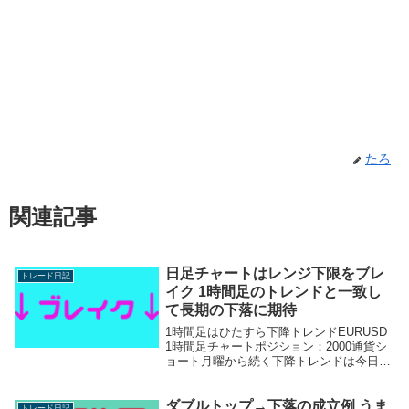
たろ
関連記事
日足チャートはレンジ下限をブレ
トレード日記
イク 1時間足のトレンドと一致し
て長期の下落に期待
1時間足はひたすら下降トレンドEURUSD
1時間足チャートポジション：2000通貨シ
ョート月曜から続く下降トレンドは今日も
継続火曜？からもってるショートポジに加
えて、昨日戻り売りでいい感じのところで
ダブルトップ→下落の成立例 うま
売り増しできました昨日の記事に書いた予
トレード日記