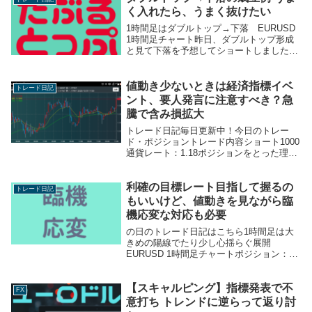
定...
く入れたら、うまく抜けたい
1時間足はダブルトップ→下落 EURUSD
1時間足チャート昨日、ダブルトップ形成
と見て下落を予想してショートしました
が、予想があたりましたこのチャートから
数時間進んだ時点で今この記事をかいてま
すが、若干戻したところここからもう１回
値動き少ないときは経済指標イベ
トレード日記
下がると...
ント、要人発言に注意すべき？急
騰で含み損拡大
トレード日記毎日更新中！今日のトレー
ド・ポジショントレード内容ショート1000
通貨レート：1.18ポジションをとった理由
直近高値トータルポジション：ショート
4,000通貨トレード戦略（損切り価格・目
利確の目標レート目指して握るの
標）損切り価格：不明・目標：1.172以
トレード日記
下...
もいいけど、値動きを見ながら臨
機応変な対応も必要
の日のトレード日記はこちら1時間足は大
きめの陽線でたり少し心揺らぐ展開
EURUSD 1時間足チャートポジション：シ
ョート1000通貨先週後半、戻しを挟んでも
う1回下降トレンド継続かみたいな動きを
【スキャルピング】指標発表で不
しましたですが、そこから大して下げない
FX
うちにま...
意打ち トレンドに逆らって返り討