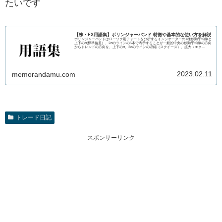
たいです
【株・FX用語集】ボリンジャーバンド 特徴や基本的な使い方を解説
ボリンジャーバンドはローソク足チャートを分析するインジケーターの1種移動平均線と
上下のσ(標準偏差）、2σのラインの5本で表示することが一般的中央の移動平均線の方向
からトレンドの方向を、上下のσ、2σのラインの収縮（スクイーズ）、拡大（エク...
2023.02.11
memorandamu.com
トレード日記
スポンサーリンク