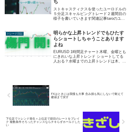
ち
ストキャスティクスを使ったユーロドルの
５分足スキャルピングトレード２週間目の
様子を書いていきます関連記事taroのユー
ロドル５分足スキャルピング手法今週も少
しずつながらプラス！先週は1000~3000通
明らかな上昇トレンドでもひたす
貨くらいを基本にトレードしてきました
トレード日記
が...
らショートしちゃうことあります
よね
EURUSD 1時間足チャート木曜、金曜とも
にきれいな上昇トレンド ショートしてる
人おる？水曜までの上昇トレンドは木、金
も継続きれいに短期移動平均線に支えられ
ながら高値、安値を切り上げながら、お手
本のような上昇トレンドですショートして
る人は...
FXはときには我慢も大事 含み損も気にしないで耐えて
建値まで戻す
下位足でトレンド発生＋上位足で節目のレートをブレイ
ク 複数条件そろったチャンスならチキらずホールドした
い