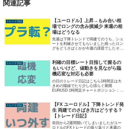
関連記事
【ユーロドル】上昇→もみ合い相
トレード日記
場でロングの含み損減少 来週の相
場はどうなる
先週は下降トレンドで両建てのうち、ショ
ートを利確させてもらいました残ったロン
グをどうさばくかが今週の課題でしたそん
なtaroのユーロドルトレード今週はどうな
ったでしょうか上昇トレンド発生この
利確の目標レート目指して握るの
tweetの時点では、まだレンジの可能性も
トレード日記
考えてま...
もいいけど、値動きを見ながら臨
機応変な対応も必要
の日のトレード日記はこちら1時間足は大
きめの陽線でたり少し心揺らぐ展開
EURUSD 1時間足チャートポジション：シ
ョート1000通貨先週後半、戻しを挟んでも
う1回下降トレンド継続かみたいな動きを
【FX ユーロドル】下降トレンド発
しましたですが、そこから大して下げない
トレード日記
うちにま...
生 両建てのさばき方はどうする？
【トレード日記】
前回から2週間開いてしまいましたがユー
ロドルのFXトレードの振り返りと来週の