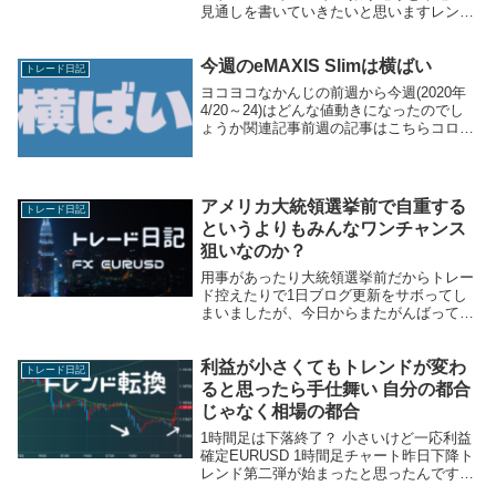
見通しを書いていきたいと思いますレンジ
っぽい値動き1/25～1/28あたりはレンジと
いう見方でした1.208あたりで前回の下降
今週のeMAXIS Slimは横ばい
トレンドが1回とまっているので今回も
トレード日記
意...
ヨコヨコなかんじの前週から今週(2020年
4/20～24)はどんな値動きになったのでし
ょうか関連記事前週の記事はこちらコロナ
vs.海外株まとめ先週のニュース米株、イ
ンデックス投資は再考の時か先週末の日経
電子版の会員しか読めないページの見出
し...
アメリカ大統領選挙前で自重する
トレード日記
というよりもみんなワンチャンス
狙いなのか？
用事があったり大統領選挙前だからトレー
ド控えたりで1日ブログ更新をサボってし
まいましたが、今日からまたがんばってい
きます1時間足は上昇！と見せかけて下
落！と見せかけて上昇！11/2のEURUSD 1
利益が小さくてもトレンドが変わ
時間足チャート金曜の夜の時点では短期移
トレード日記
動平...
ると思ったら手仕舞い 自分の都合
じゃなく相場の都合
1時間足は下落終了？ 小さいけど一応利益
確定EURUSD 1時間足チャート昨日下降ト
レンド第二弾が始まったと思ったんです
が、結構あっさり終わりました昨日夜時点