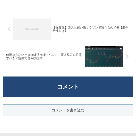
では平均50pipsくらいあった含み損が朝起
きると25pipsくらいになってました...
【保存版】楽天お買い物マラソンで買うものメモ【若干
男性向け】
値動き少ないときは経済指標イベント、要人発言に注意
すべき？急騰で含み損拡大
コメント
コメントを書き込む