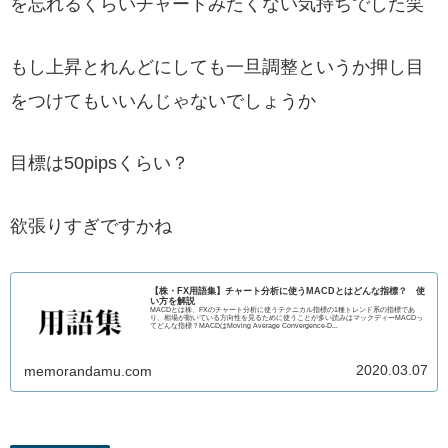
を忘れるくらいチャートみたくない気持ちでした笑
もし上昇とれんどにしても一旦調整というか押し目
をつけてもいいんじゃないでしょうか
目標は50pipsくらい？
欲張りすぎですかね
【株・FX用語集】チャート分析に使うMACDとはどんな指標？ 使
い方を解説
MACDとは株、FXのチャート分析に使うテクニカル指標の1種トレンド系の指標であ
り、相場が動いている方向性を見るために使うことが多い読みはマックディーMACDっ
てどんな指標？MACDはMoving Average Convergence-D...
2020.03.07
memorandamu.com