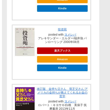
Kindle
投資苑
posted with
ヨメレバ
アレキサンダー・エルダー/福井強 パ
ンローリング 2000年08月
楽天ブックス
Amazon
Kindle
改訂版 金持ち父さん 貧乏父さん:ア
メリカの金持ちが教えてくれるお金の
哲学
posted with
ヨメレバ
ロバート・キヨサキ/白根 美保子 筑
摩書房 2013年11月