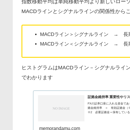
指数移動平均は単純移動平均より新しいロー
MACDラインとシグナルラインの関係性から
MACDライン＞シグナルライン → 
MACDライン＜シグナルライン → 
ヒストグラムはMACDライン－シグナルライ
でわかります
証拠金維持率 重要性やリ
FXの証券口座に入れる資金で
拠金維持率 ＝ 有効証拠金（※
※2 必要証拠金＝保有している.
memorandamu.com