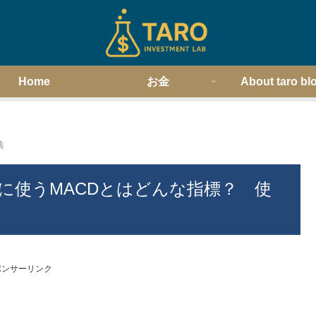
Home
お金
About taro bl
典
に使うMACDとはどんな指標？ 使
ポンサーリンク