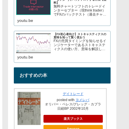
料】
無料チャートソフトのトレードイ
ンターセプター（現think trader）
でFXのバックテスト（過去チャー
トで手法検証）をする方法を紹介
youtu.be
しています。株やFX、S&P500指
数のCFDトレードについてブログ
で解説してます→ twitter、t...
【FX初心者向け】ストキャスティクスの
意味を知って賢く使おう
FXの売買タイミングを知らせるイ
ンジケーターであるストキャステ
ィクスの使い方、意味を解説して
いますブログでもストキャスティ
youtu.be
クスについて解説しているので見
てみてくださいURL→
おすすめの本
デイトレード
posted with
ヨメレバ
オリバー・ベレス/グレッグ・カプラ
日経BP 2002年10月
楽天ブックス
Amazon