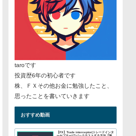
taroです
投資歴6年の初心者です
株、ＦＸその他お金に勉強したこと、
思ったことを書いていきます
おすすめ動画
【FX】Trade interceptor(トレードインタ
ーセプター)でバックテストする方法【無