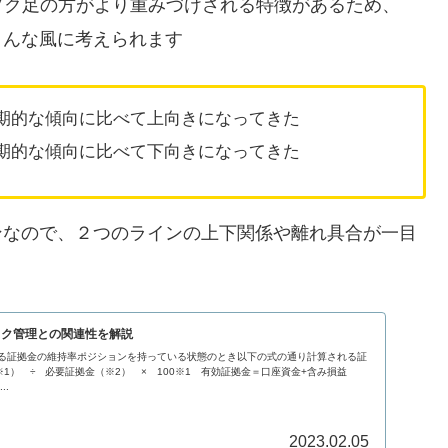
ソク足の方がより重みづけされる特徴があるため、
こんな風に考えられます
長期的な傾向に比べて上向きになってきた
長期的な傾向に比べて下向きになってきた
ンなので、２つのラインの上下関係や離れ具合が一目
スク管理との関連性を解説
ある証拠金の維持率ポジションを持っている状態のとき以下の式の通り計算される証
1） ÷ 必要証拠金（※2） × 100※1 有効証拠金＝口座資金+含み損益
..
2023.02.05