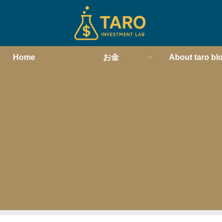
Home
お金
About taro bl