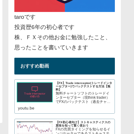
taroです
投資歴6年の初心者です
株、ＦＸその他お金に勉強したこと、
思ったことを書いていきます
おすすめ動画
【FX】Trade interceptor(トレードインタ
ーセプター)でバックテストする方法【無
料】
無料チャートソフトのトレードイ
ンターセプター（現think trader）
でFXのバックテスト（過去チャー
トで手法検証）をする方法を紹介
youtu.be
しています。株やFX、S&P500指
数のCFDトレードについてブログ
で解説してます→ twitter、t...
【FX初心者向け】ストキャスティクスの
意味を知って賢く使おう
FXの売買タイミングを知らせるイ
ンジケーターであるストキャステ