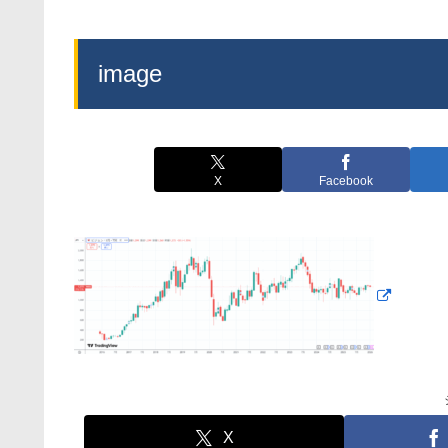
image
X
Facebook
X