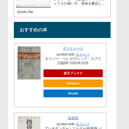
ィクスの使い方、意味を解説して
いますブログでもストキャスティ
youtu.be
クスについて解説しているので見
てみてくださいURL→
おすすめの本
デイトレード
posted with
ヨメレバ
オリバー・ベレス/グレッグ・カプラ
日経BP 2002年10月
楽天ブックス
Amazon
Kindle
投資苑
posted with
ヨメレバ
アレキサンダー・エルダー/福井強 パ