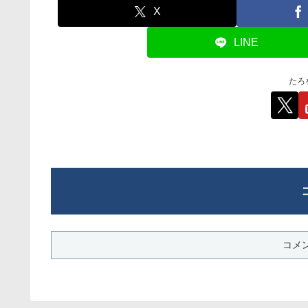
X
LINE
たろ
コメ