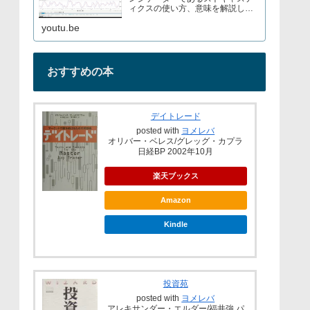
ィクスの使い方、意味を解説して
いますブログでもストキャスティ
youtu.be
クスについて解説しているので見
てみてくださいURL→
おすすめの本
デイトレード
posted with
ヨメレバ
オリバー・ベレス/グレッグ・カプラ
日経BP 2002年10月
楽天ブックス
Amazon
Kindle
投資苑
posted with
ヨメレバ
アレキサンダー・エルダー/福井強 パ