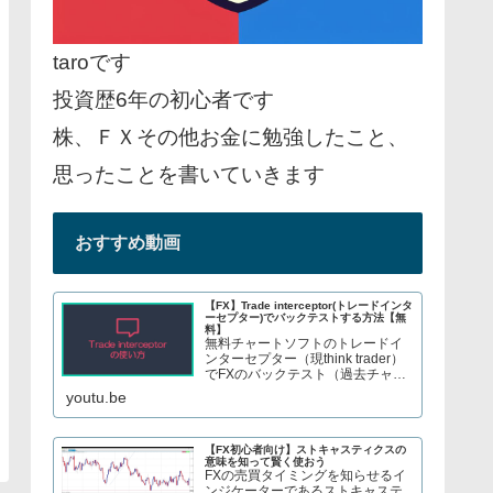
taroです
投資歴6年の初心者です
株、ＦＸその他お金に勉強したこと、
思ったことを書いていきます
おすすめ動画
【FX】Trade interceptor(トレードインタ
ーセプター)でバックテストする方法【無
料】
無料チャートソフトのトレードイ
ンターセプター（現think trader）
でFXのバックテスト（過去チャー
トで手法検証）をする方法を紹介
youtu.be
しています。株やFX、S&P500指
数のCFDトレードについてブログ
で解説してます→ twitter、t...
【FX初心者向け】ストキャスティクスの
意味を知って賢く使おう
FXの売買タイミングを知らせるイ
ンジケーターであるストキャステ