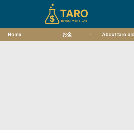
Home
お金
About taro bl