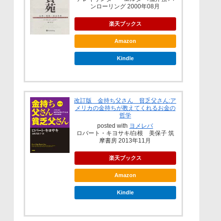
ンローリング 2000年08月
楽天ブックス
Amazon
Kindle
改訂版 金持ち父さん 貧乏父さん:ア
メリカの金持ちが教えてくれるお金の
哲学
posted with
ヨメレバ
ロバート・キヨサキ/白根 美保子 筑
摩書房 2013年11月
楽天ブックス
Amazon
Kindle