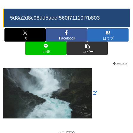
5d8a2d8c98dd5aeef560f71110f7b803
X
Facebook
はてブ
LINE
コピー
2023.05.07
シェアする