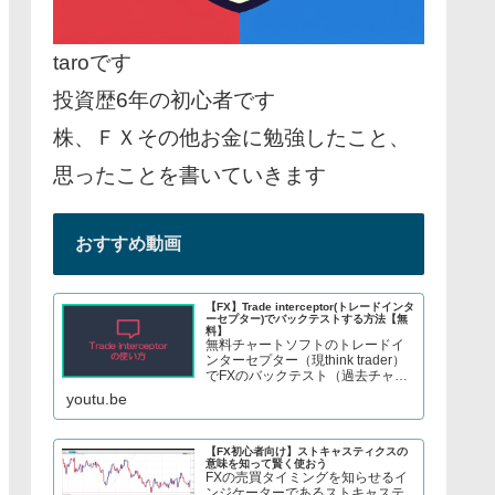
taroです
投資歴6年の初心者です
株、ＦＸその他お金に勉強したこと、
思ったことを書いていきます
おすすめ動画
【FX】Trade interceptor(トレードインタ
ーセプター)でバックテストする方法【無
料】
無料チャートソフトのトレードイ
ンターセプター（現think trader）
でFXのバックテスト（過去チャー
トで手法検証）をする方法を紹介
youtu.be
しています。株やFX、S&P500指
数のCFDトレードについてブログ
で解説してます→ twitter、t...
【FX初心者向け】ストキャスティクスの
意味を知って賢く使おう
FXの売買タイミングを知らせるイ
ンジケーターであるストキャステ