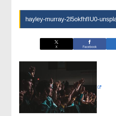
hayley-murray-2l5okfhfIU0-unspl
X
Facebook