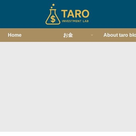
Home
お金
About taro bl