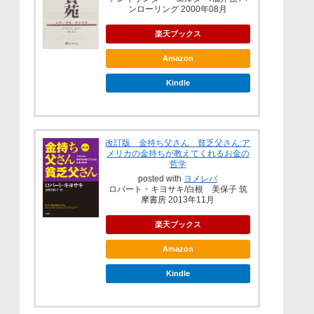
ンローリング 2000年08月
楽天ブックス
Amazon
Kindle
改訂版 金持ち父さん 貧乏父さん:ア
メリカの金持ちが教えてくれるお金の
哲学
posted with
ヨメレバ
ロバート・キヨサキ/白根 美保子 筑
摩書房 2013年11月
楽天ブックス
Amazon
Kindle