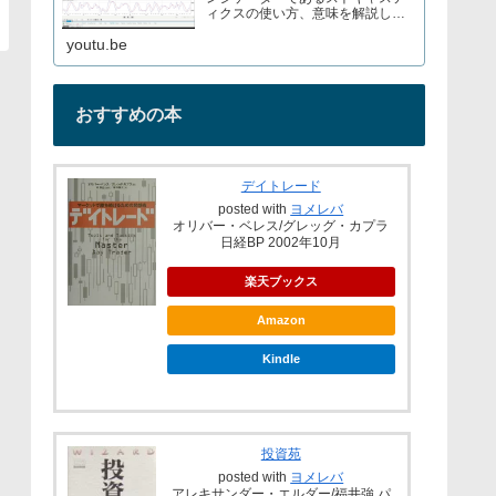
ィクスの使い方、意味を解説して
いますブログでもストキャスティ
youtu.be
クスについて解説しているので見
てみてくださいURL→
おすすめの本
デイトレード
posted with
ヨメレバ
オリバー・ベレス/グレッグ・カプラ
日経BP 2002年10月
楽天ブックス
Amazon
Kindle
投資苑
posted with
ヨメレバ
アレキサンダー・エルダー/福井強 パ