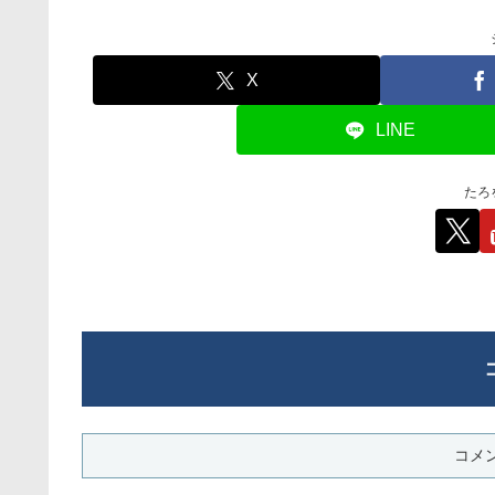
X
LINE
たろ
コメ