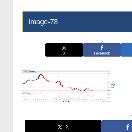
image-78
X
Facebook
X