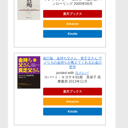
ンローリング 2000年08月
楽天ブックス
Amazon
Kindle
改訂版 金持ち父さん 貧乏父さん:ア
メリカの金持ちが教えてくれるお金の
哲学
posted with
ヨメレバ
ロバート・キヨサキ/白根 美保子 筑
摩書房 2013年11月
楽天ブックス
Amazon
Kindle