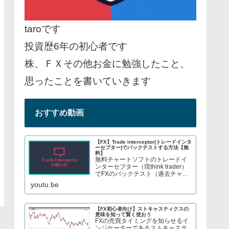
taroです
投資歴6年の初心者です
株、ＦＸその他お金に勉強したこと、
思ったことを書いていきます
おすすめ動画
【FX】Trade interceptor(トレードインタ
ーセプター)でバックテストする方法【無
料】
無料チャートソフトのトレードイ
ンターセプター（現think trader）
でFXのバックテスト（過去チャー
トで手法検証）をする方法を紹介
youtu.be
しています。株やFX、S&P500指
数のCFDトレードについてブログ
で解説してます→ twitter、t...
【FX初心者向け】ストキャスティクスの
意味を知って賢く使おう
FXの売買タイミングを知らせるイ
ンジケーターであるストキャステ