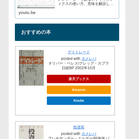
ィクスの使い方、意味を解説して
いますブログでもストキャスティ
youtu.be
クスについて解説しているので見
てみてくださいURL→
おすすめの本
デイトレード
posted with
ヨメレバ
オリバー・ベレス/グレッグ・カプラ
日経BP 2002年10月
楽天ブックス
Amazon
Kindle
投資苑
posted with
ヨメレバ
アレキサンダー・エルダー/福井強 パ