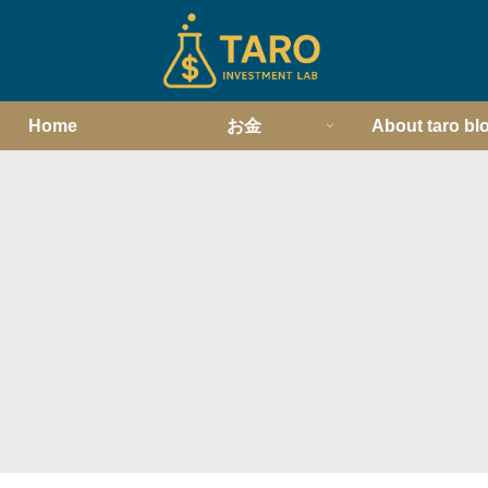
Home
お金
About taro bl