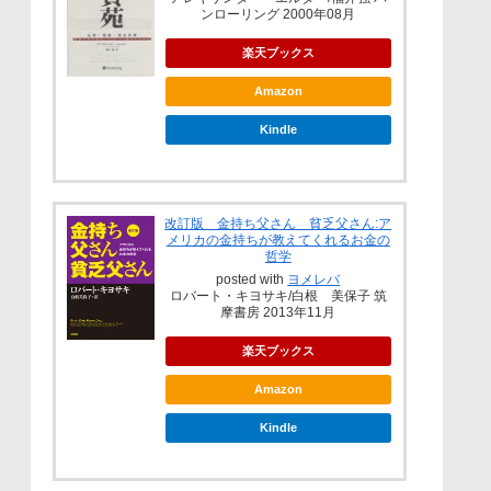
ンローリング 2000年08月
楽天ブックス
Amazon
Kindle
改訂版 金持ち父さん 貧乏父さん:ア
メリカの金持ちが教えてくれるお金の
哲学
posted with
ヨメレバ
ロバート・キヨサキ/白根 美保子 筑
摩書房 2013年11月
楽天ブックス
Amazon
Kindle