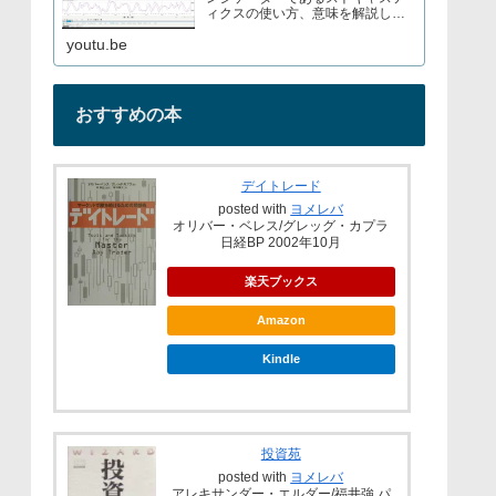
ィクスの使い方、意味を解説して
いますブログでもストキャスティ
youtu.be
クスについて解説しているので見
てみてくださいURL→
おすすめの本
デイトレード
posted with
ヨメレバ
オリバー・ベレス/グレッグ・カプラ
日経BP 2002年10月
楽天ブックス
Amazon
Kindle
投資苑
posted with
ヨメレバ
アレキサンダー・エルダー/福井強 パ