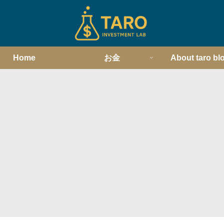
Home
お金
About taro bl