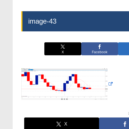
image-43
X
Facebook
X