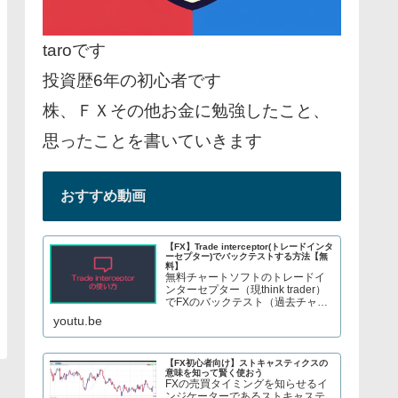
taroです
投資歴6年の初心者です
株、ＦＸその他お金に勉強したこと、
思ったことを書いていきます
おすすめ動画
【FX】Trade interceptor(トレードインタ
ーセプター)でバックテストする方法【無
料】
無料チャートソフトのトレードイ
ンターセプター（現think trader）
でFXのバックテスト（過去チャー
トで手法検証）をする方法を紹介
youtu.be
しています。株やFX、S&P500指
数のCFDトレードについてブログ
で解説してます→ twitter、t...
【FX初心者向け】ストキャスティクスの
意味を知って賢く使おう
FXの売買タイミングを知らせるイ
ンジケーターであるストキャステ