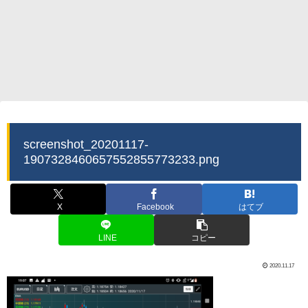
screenshot_20201117-
1907328460657552855773233.png
X
Facebook
はてブ
LINE
コピー
2020.11.17