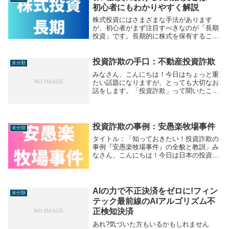
非...
初心者にもわかりやすく解説
株式投資にはさまざまな手法があります
が、初心者がまず注目すべきなのが「長期
投資」です。長期的に株式を保有すること
で、短期的な値動きに振り回されることな
く、着実に資産を増やすチャンスが広がり
ます。本記事では、長期投資のメリット・
投資詐欺の手口：不動産投資詐欺
未分類
デメリット、向...
みなさん、こんにちは！今日はちょっと重
たい話題になりますが、とっても大切なお
話をします。「投資詐欺」って聞いたこと
ありますか？特に今回は、その中でも悪質
な「不動産投資詐欺」について詳しく見て
いきますね。最近、こういった投資詐欺の
被害が増えて...
投資詐欺の事例：安愚楽牧場事件
未分類
タイトル：「知っておきたい！投資詐欺の
事例『安愚楽牧場事件』の全貌と教訓」み
なさん、こんにちは！今日は日本の投資詐
欺事件の中でも特に有名な「安愚楽牧場事
件」について、くわしくお話ししていきま
す。この事件、2011年に起きたんですが、
今でも投...
AIの力で不正決済をゼロに!フィン
未分類
テック最前線のAIアルゴリズム不
正検知決済
あれ?気づいた方もいるかもしれません