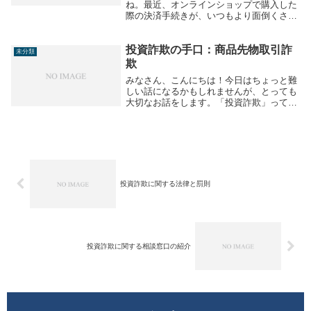
ね。最近、オンラインショップで購入した
際の決済手続きが、いつもより面倒くさく
なっている気がします。カード情報の入力
に加えて、携帯電話への認証コードの入力
投資詐欺の手口：商品先物取引詐
が必須になっていたり、不審な行動が確認
未分類
されたら写真付...
欺
みなさん、こんにちは！今日はちょっと難
しい話になるかもしれませんが、とっても
大切なお話をします。「投資詐欺」って聞
いたことありますか？特に今回は、その中
でも悪質な「商品先物取引詐欺」について
詳しく見ていきますね。最近、こういった
投資詐欺の被...
投資詐欺に関する法律と罰則
投資詐欺に関する相談窓口の紹介