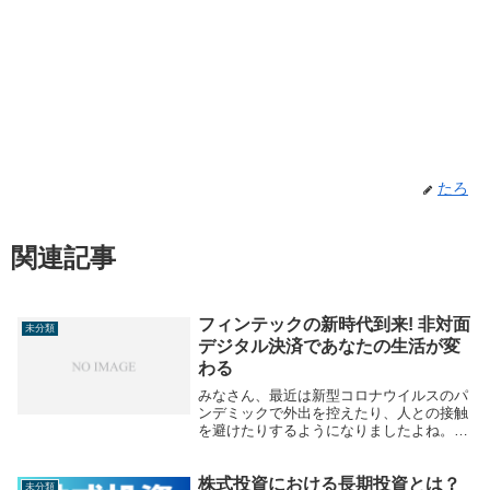
たろ
関連記事
フィンテックの新時代到来! 非対面
未分類
デジタル決済であなたの生活が変
わる
みなさん、最近は新型コロナウイルスのパ
ンデミックで外出を控えたり、人との接触
を避けたりするようになりましたよね。で
も、そんな非対面の生活スタイルでも、買
い物や決済はできるんです。それを可能に
株式投資における長期投資とは？
してくれるのが、フィンテック(FinTech)の
未分類