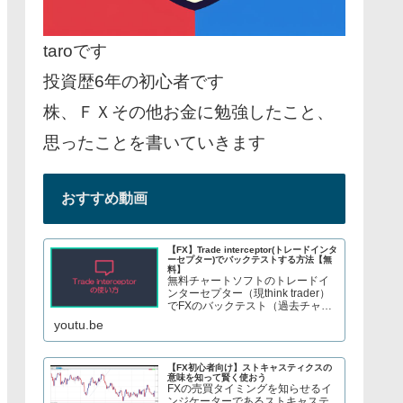
taroです
投資歴6年の初心者です
株、ＦＸその他お金に勉強したこと、
思ったことを書いていきます
おすすめ動画
【FX】Trade interceptor(トレードインタ
ーセプター)でバックテストする方法【無
料】
無料チャートソフトのトレードイ
ンターセプター（現think trader）
でFXのバックテスト（過去チャー
トで手法検証）をする方法を紹介
youtu.be
しています。株やFX、S&P500指
数のCFDトレードについてブログ
で解説してます→ twitter、t...
【FX初心者向け】ストキャスティクスの
意味を知って賢く使おう
FXの売買タイミングを知らせるイ
ンジケーターであるストキャステ