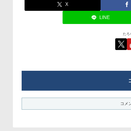
X
LINE
たろ
コメ