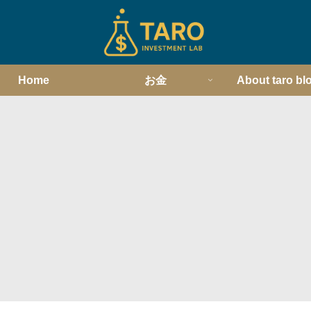
Home
お金
About taro bl