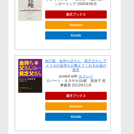
ンローリング 2000年08月
楽天ブックス
Amazon
Kindle
改訂版 金持ち父さん 貧乏父さん:ア
メリカの金持ちが教えてくれるお金の
哲学
posted with
ヨメレバ
ロバート・キヨサキ/白根 美保子 筑
摩書房 2013年11月
楽天ブックス
Amazon
Kindle