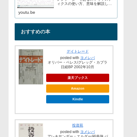
ィクスの使い方、意味を解説して
いますブログでもストキャスティ
youtu.be
クスについて解説しているので見
てみてくださいURL→
おすすめの本
デイトレード
posted with
ヨメレバ
オリバー・ベレス/グレッグ・カプラ
日経BP 2002年10月
楽天ブックス
Amazon
Kindle
投資苑
posted with
ヨメレバ
アレキサンダー・エルダー/福井強 パ