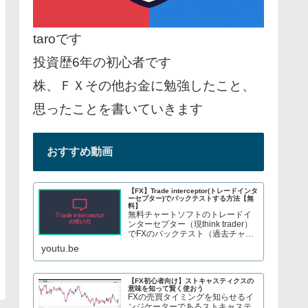
taroです
投資歴6年の初心者です
株、ＦＸその他お金に勉強したこと、
思ったことを書いていきます
おすすめ動画
【FX】Trade interceptor(トレードインタ
ーセプター)でバックテストする方法【無
料】
無料チャートソフトのトレードイ
ンターセプター（現think trader）
でFXのバックテスト（過去チャー
トで手法検証）をする方法を紹介
youtu.be
しています。株やFX、S&P500指
数のCFDトレードについてブログ
で解説してます→ twitter、t...
【FX初心者向け】ストキャスティクスの
意味を知って賢く使おう
FXの売買タイミングを知らせるイ
ンジケーターであるストキャステ