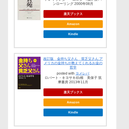
ンローリング 2000年08月
楽天ブックス
Amazon
Kindle
改訂版 金持ち父さん 貧乏父さん:ア
メリカの金持ちが教えてくれるお金の
哲学
posted with
ヨメレバ
ロバート・キヨサキ/白根 美保子 筑
摩書房 2013年11月
楽天ブックス
Amazon
Kindle