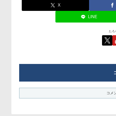
X
LINE
たろ
コメ