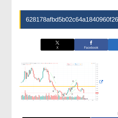
628178afbd5b02c64a1840960f2
X
Facebook