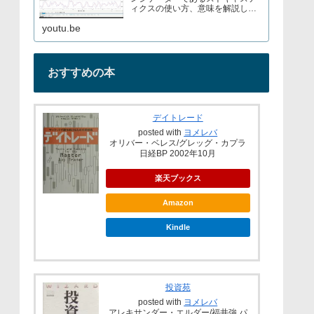
ィクスの使い方、意味を解説して
いますブログでもストキャスティ
youtu.be
クスについて解説しているので見
てみてくださいURL→
おすすめの本
デイトレード
posted with
ヨメレバ
オリバー・ベレス/グレッグ・カプラ
日経BP 2002年10月
楽天ブックス
Amazon
Kindle
投資苑
posted with
ヨメレバ
アレキサンダー・エルダー/福井強 パ