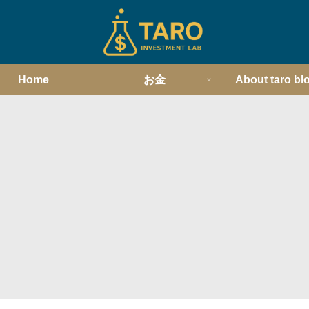
Home
お金
About taro bl