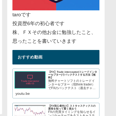
taroです
投資歴6年の初心者です
株、ＦＸその他お金に勉強したこと、
思ったことを書いていきます
おすすめ動画
【FX】Trade interceptor(トレードインタ
ーセプター)でバックテストする方法【無
料】
無料チャートソフトのトレードイ
ンターセプター（現think trader）
でFXのバックテスト（過去チャー
トで手法検証）をする方法を紹介
youtu.be
しています。株やFX、S&P500指
数のCFDトレードについてブログ
で解説してます→ twitter、t...
【FX初心者向け】ストキャスティクスの
意味を知って賢く使おう
FXの売買タイミングを知らせるイ
ンジケーターであるストキャステ