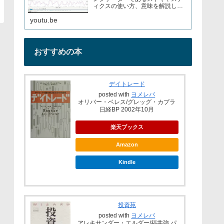
ィクスの使い方、意味を解説して
いますブログでもストキャスティ
youtu.be
クスについて解説しているので見
てみてくださいURL→
おすすめの本
デイトレード
posted with
ヨメレバ
オリバー・ベレス/グレッグ・カプラ
日経BP 2002年10月
楽天ブックス
Amazon
Kindle
投資苑
posted with
ヨメレバ
アレキサンダー・エルダー/福井強 パ