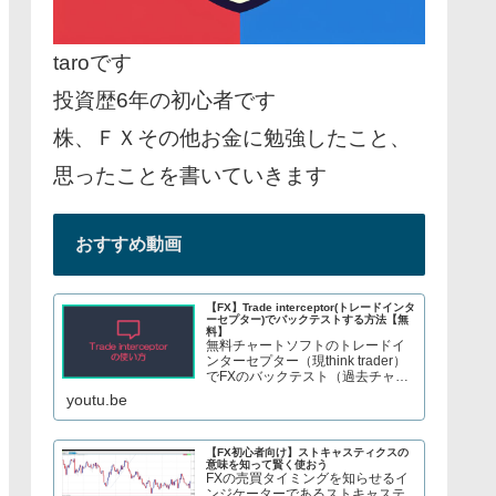
taroです
投資歴6年の初心者です
株、ＦＸその他お金に勉強したこと、
思ったことを書いていきます
おすすめ動画
【FX】Trade interceptor(トレードインタ
ーセプター)でバックテストする方法【無
料】
無料チャートソフトのトレードイ
ンターセプター（現think trader）
でFXのバックテスト（過去チャー
トで手法検証）をする方法を紹介
youtu.be
しています。株やFX、S&P500指
数のCFDトレードについてブログ
で解説してます→ twitter、t...
【FX初心者向け】ストキャスティクスの
意味を知って賢く使おう
FXの売買タイミングを知らせるイ
ンジケーターであるストキャステ