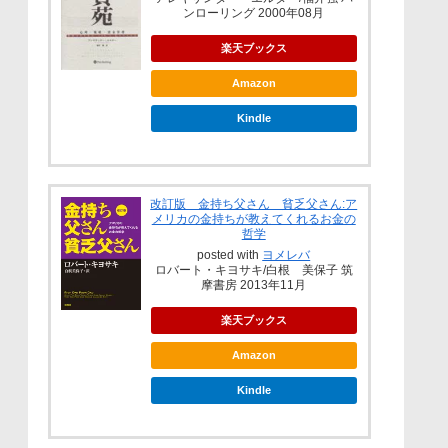
ンローリング 2000年08月
楽天ブックス
Amazon
Kindle
改訂版 金持ち父さん 貧乏父さん:ア
メリカの金持ちが教えてくれるお金の
哲学
posted with
ヨメレバ
ロバート・キヨサキ/白根 美保子 筑
摩書房 2013年11月
楽天ブックス
Amazon
Kindle