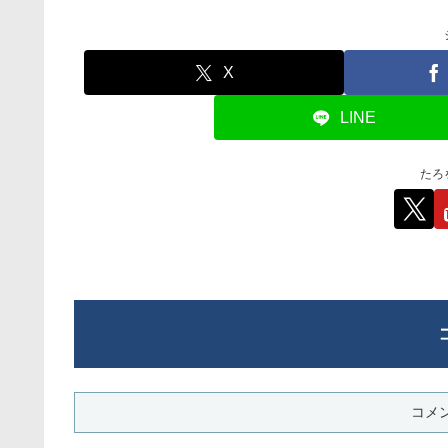
X
LINE
たろ
コメ