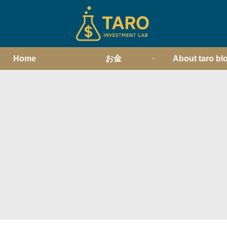
Home
お金
About taro bl