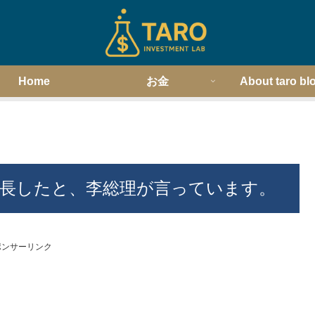
Home
お金
About taro bl
%成長したと、李総理が言っています。
ポンサーリンク