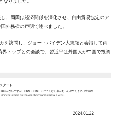
スとなりました。
談し、両国は経済関係を深化させ、自由貿易協定のア
中国外務省の声明で述べました。
リカを訪問し、ジョー・バイデン大統領と会談して両
済界トップとの会談で、習近平は外国人が中国で投資
のスタート
興味がないですが、CNNBUSINESSにこんな記事があったのでたまには中国株
ocks are having their worst start to a year...
2024.01.22