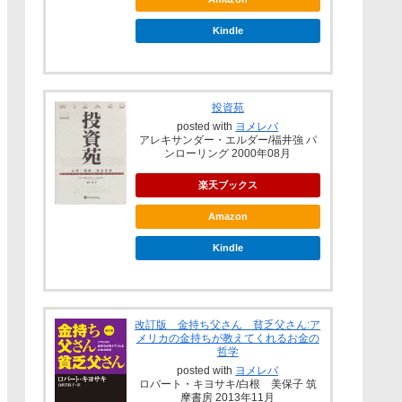
Kindle
投資苑
posted with
ヨメレバ
アレキサンダー・エルダー/福井強 パ
ンローリング 2000年08月
楽天ブックス
Amazon
Kindle
改訂版 金持ち父さん 貧乏父さん:ア
メリカの金持ちが教えてくれるお金の
哲学
posted with
ヨメレバ
ロバート・キヨサキ/白根 美保子 筑
摩書房 2013年11月