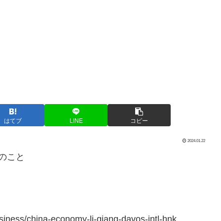
はてブ
LINE
コピー
2024.01.22
のこと
ness/china-economy-li-qiang-davos-intl-hnk