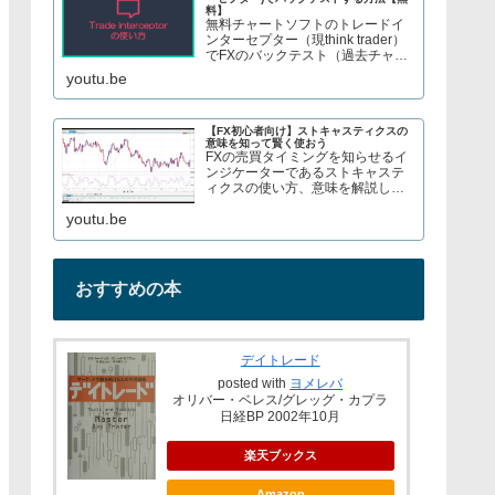
料】
無料チャートソフトのトレードイ
ンターセプター（現think trader）
でFXのバックテスト（過去チャー
トで手法検証）をする方法を紹介
youtu.be
しています。株やFX、S&P500指
数のCFDトレードについてブログ
で解説してます→ twitter、t...
【FX初心者向け】ストキャスティクスの
意味を知って賢く使おう
FXの売買タイミングを知らせるイ
ンジケーターであるストキャステ
ィクスの使い方、意味を解説して
いますブログでもストキャスティ
youtu.be
クスについて解説しているので見
てみてくださいURL→
おすすめの本
デイトレード
posted with
ヨメレバ
オリバー・ベレス/グレッグ・カプラ
日経BP 2002年10月
楽天ブックス
Amazon