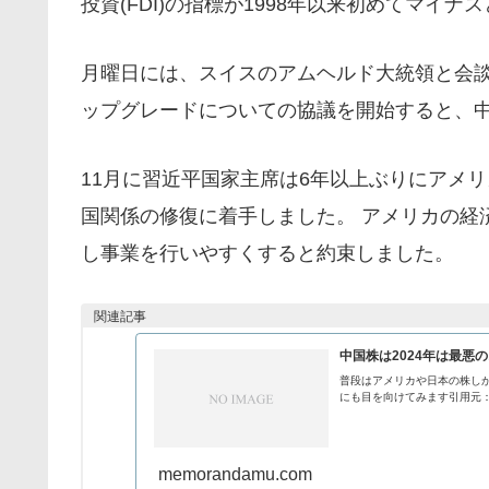
投資(FDI)の指標が1998年以来初めてマイナ
月曜日には、スイスのアムヘルド大統領と会
ップグレードについての協議を開始すると、
11月に習近平国家主席は6年以上ぶりにアメ
国関係の修復に着手しました。 アメリカの経
し事業を行いやすくすると約束しました。
関連記事
中国株は2024年は最悪
普段はアメリカや日本の株しか
にも目を向けてみます引用元：Chinese st
memorandamu.com