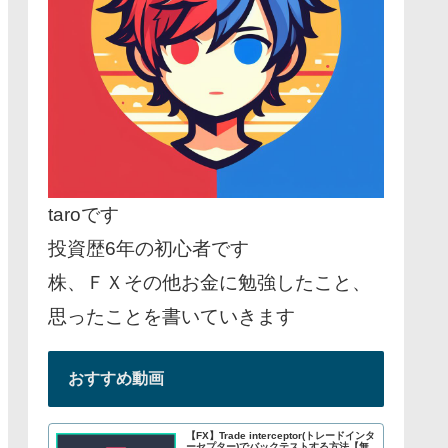
taroです
投資歴6年の初心者です
株、ＦＸその他お金に勉強したこと、
思ったことを書いていきます
おすすめ動画
【FX】Trade interceptor(トレードインタ
ーセプター)でバックテストする方法【無