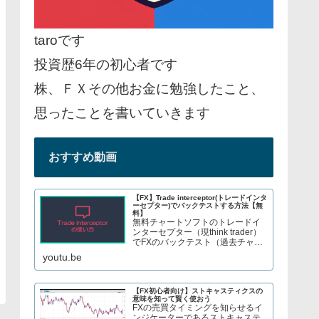
taroです
投資歴6年の初心者です
株、ＦＸその他お金に勉強したこと、
思ったことを書いていきます
おすすめ動画
【FX】Trade interceptor(トレードインタ
ーセプター)でバックテストする方法【無
料】
無料チャートソフトのトレードイ
ンターセプター（現think trader）
でFXのバックテスト（過去チャー
トで手法検証）をする方法を紹介
youtu.be
しています。株やFX、S&P500指
数のCFDトレードについてブログ
で解説してます→ twitter、t...
【FX初心者向け】ストキャスティクスの
意味を知って賢く使おう
FXの売買タイミングを知らせるイ
ンジケーターであるストキャステ