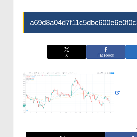
a69d8a04d7f11c5dbc600e6e0f0c
X
Facebook