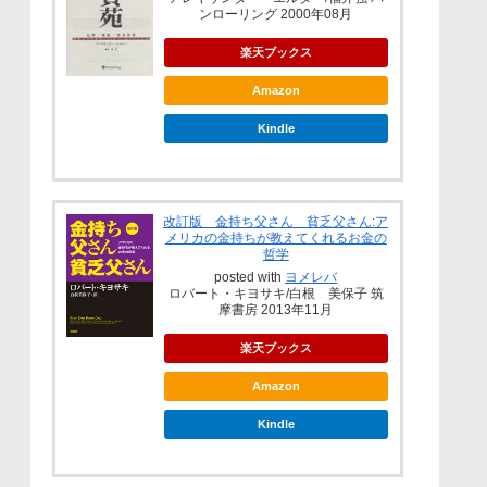
ンローリング 2000年08月
楽天ブックス
Amazon
Kindle
改訂版 金持ち父さん 貧乏父さん:ア
メリカの金持ちが教えてくれるお金の
哲学
posted with
ヨメレバ
ロバート・キヨサキ/白根 美保子 筑
摩書房 2013年11月
楽天ブックス
Amazon
Kindle