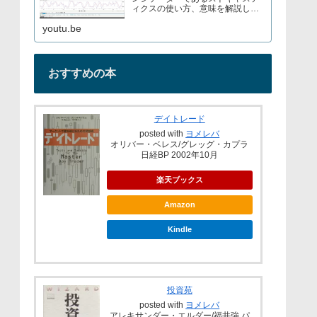
ィクスの使い方、意味を解説して
いますブログでもストキャスティ
youtu.be
クスについて解説しているので見
てみてくださいURL→
おすすめの本
デイトレード
posted with
ヨメレバ
オリバー・ベレス/グレッグ・カプラ
日経BP 2002年10月
楽天ブックス
Amazon
Kindle
投資苑
posted with
ヨメレバ
アレキサンダー・エルダー/福井強 パ