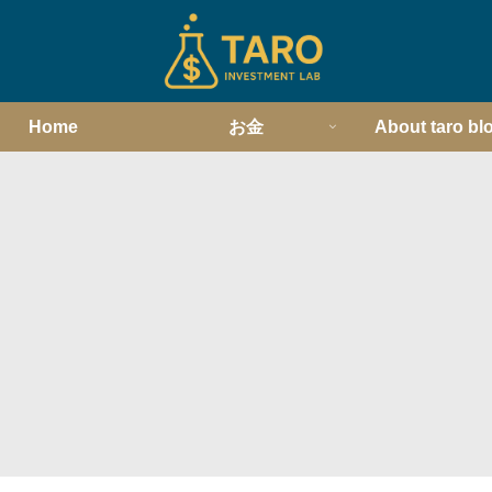
Home
お金
About taro bl