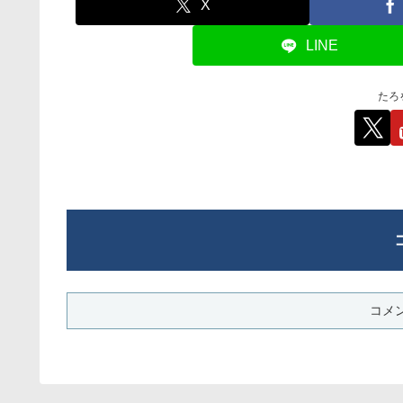
X
LINE
たろ
コメ