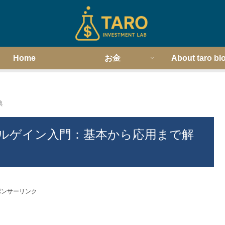
Home
お金
About taro bl
典
ルゲイン入門：基本から応用まで解
ポンサーリンク