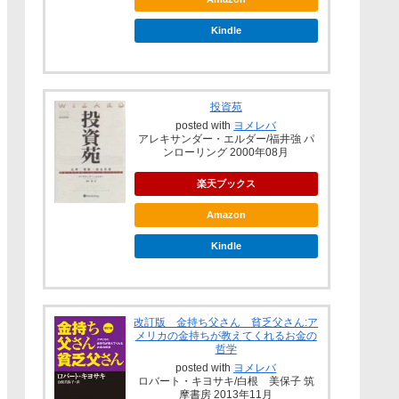
Kindle
投資苑
posted with
ヨメレバ
アレキサンダー・エルダー/福井強 パ
ンローリング 2000年08月
楽天ブックス
Amazon
Kindle
改訂版 金持ち父さん 貧乏父さん:ア
メリカの金持ちが教えてくれるお金の
哲学
posted with
ヨメレバ
ロバート・キヨサキ/白根 美保子 筑
摩書房 2013年11月