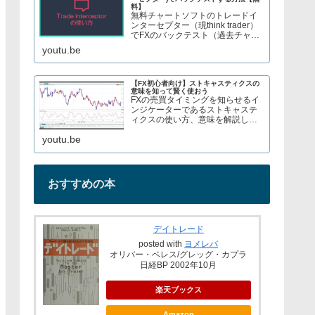
料】
無料チャートソフトのトレードイ
ンターセプター（現think trader）
でFXのバックテスト（過去チャー
トで手法検証）をする方法を紹介
youtu.be
しています。株やFX、S&P500指
数のCFDトレードについてブログ
で解説してます→ twitter、t...
【FX初心者向け】ストキャスティクスの
意味を知って賢く使おう
FXの売買タイミングを知らせるイ
ンジケーターであるストキャステ
ィクスの使い方、意味を解説して
いますブログでもストキャスティ
youtu.be
クスについて解説しているので見
てみてくださいURL→
おすすめの本
デイトレード
posted with
ヨメレバ
オリバー・ベレス/グレッグ・カプラ
日経BP 2002年10月
楽天ブックス
Amazon