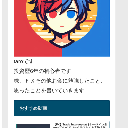
taroです
投資歴6年の初心者です
株、ＦＸその他お金に勉強したこと、
思ったことを書いていきます
おすすめ動画
【FX】Trade interceptor(トレードインタ
ーセプター)でバックテストする方法【無