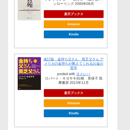
ンローリング 2000年08月
楽天ブックス
Amazon
Kindle
改訂版 金持ち父さん 貧乏父さん:ア
メリカの金持ちが教えてくれるお金の
哲学
posted with
ヨメレバ
ロバート・キヨサキ/白根 美保子 筑
摩書房 2013年11月
楽天ブックス
Amazon
Kindle