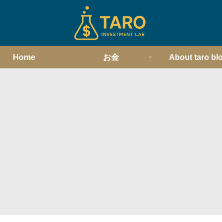
Home
お金
About taro bl