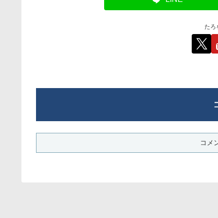
たろ
コメ