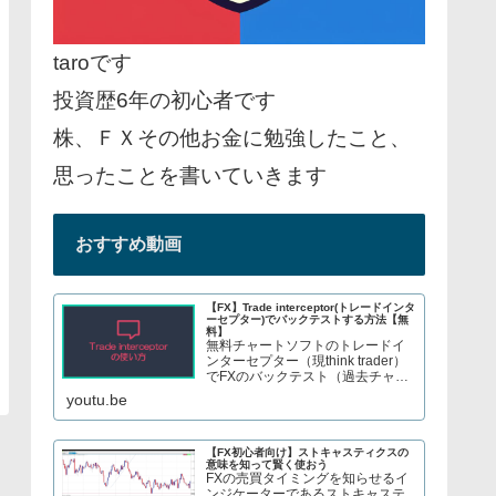
taroです
投資歴6年の初心者です
株、ＦＸその他お金に勉強したこと、
思ったことを書いていきます
おすすめ動画
【FX】Trade interceptor(トレードインタ
ーセプター)でバックテストする方法【無
料】
無料チャートソフトのトレードイ
ンターセプター（現think trader）
でFXのバックテスト（過去チャー
トで手法検証）をする方法を紹介
youtu.be
しています。株やFX、S&P500指
数のCFDトレードについてブログ
で解説してます→ twitter、t...
【FX初心者向け】ストキャスティクスの
意味を知って賢く使おう
FXの売買タイミングを知らせるイ
ンジケーターであるストキャステ