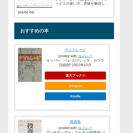
ィクスの使い方、意味を解説して
いますブログでもストキャスティ
youtu.be
クスについて解説しているので見
てみてくださいURL→
おすすめの本
デイトレード
posted with
ヨメレバ
オリバー・ベレス/グレッグ・カプラ
日経BP 2002年10月
楽天ブックス
Amazon
Kindle
投資苑
posted with
ヨメレバ
アレキサンダー・エルダー/福井強 パ