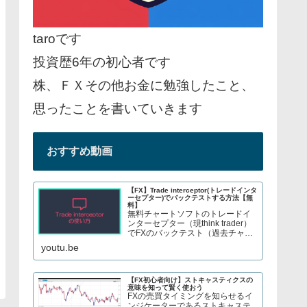
taroです
投資歴6年の初心者です
株、ＦＸその他お金に勉強したこと、
思ったことを書いていきます
おすすめ動画
【FX】Trade interceptor(トレードインタ
ーセプター)でバックテストする方法【無
料】
無料チャートソフトのトレードイ
ンターセプター（現think trader）
でFXのバックテスト（過去チャー
トで手法検証）をする方法を紹介
youtu.be
しています。株やFX、S&P500指
数のCFDトレードについてブログ
で解説してます→ twitter、t...
【FX初心者向け】ストキャスティクスの
意味を知って賢く使おう
FXの売買タイミングを知らせるイ
ンジケーターであるストキャステ