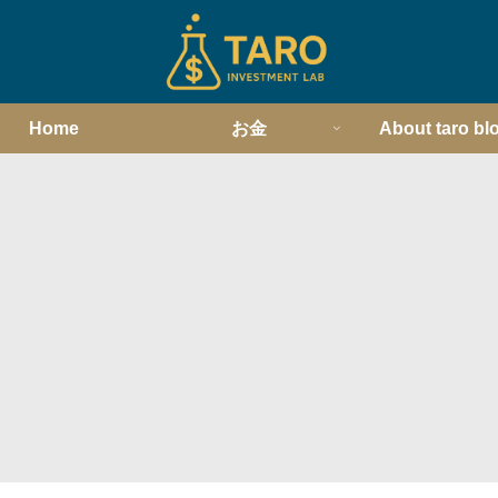
Home
お金
About taro bl