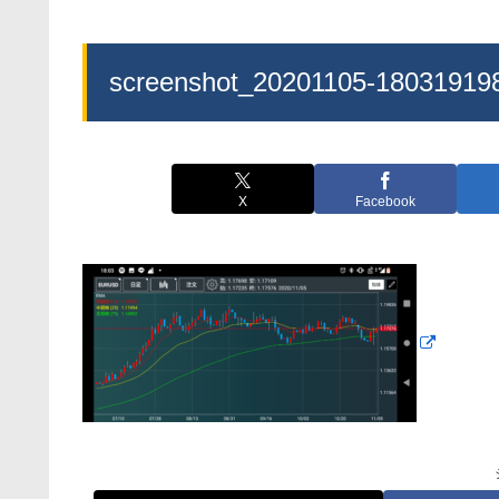
screenshot_20201105-18031919
X
Facebook