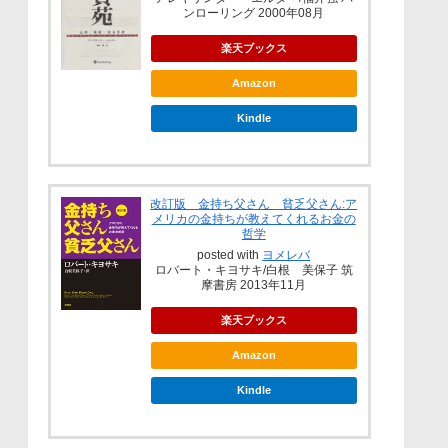
ンローリング 2000年08月
楽天ブックス
Amazon
Kindle
改訂版 金持ち父さん 貧乏父さん:ア
メリカの金持ちが教えてくれるお金の
哲学
posted with
ヨメレバ
ロバート・キヨサキ/白根 美保子 筑
摩書房 2013年11月
楽天ブックス
Amazon
Kindle