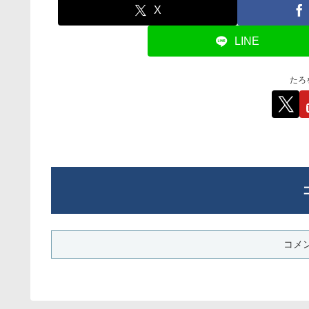
X
LINE
たろ
コメ