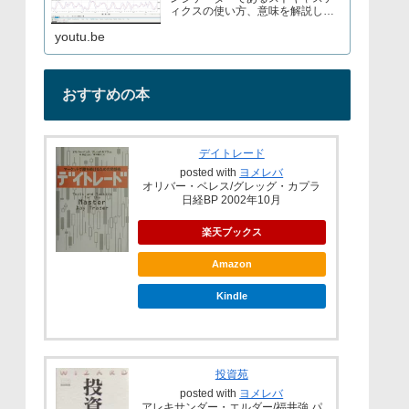
ィクスの使い方、意味を解説して
いますブログでもストキャスティ
youtu.be
クスについて解説しているので見
てみてくださいURL→
おすすめの本
デイトレード
posted with
ヨメレバ
オリバー・ベレス/グレッグ・カプラ
日経BP 2002年10月
楽天ブックス
Amazon
Kindle
投資苑
posted with
ヨメレバ
アレキサンダー・エルダー/福井強 パ