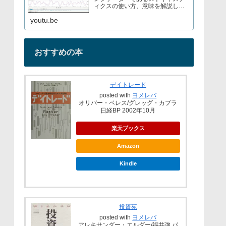
ィクスの使い方、意味を解説して
いますブログでもストキャスティ
youtu.be
クスについて解説しているので見
てみてくださいURL→
おすすめの本
デイトレード
posted with
ヨメレバ
オリバー・ベレス/グレッグ・カプラ
日経BP 2002年10月
楽天ブックス
Amazon
Kindle
投資苑
posted with
ヨメレバ
アレキサンダー・エルダー/福井強 パ