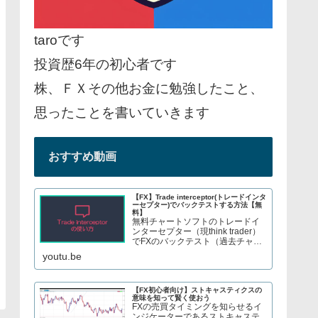
taroです
投資歴6年の初心者です
株、ＦＸその他お金に勉強したこと、
思ったことを書いていきます
おすすめ動画
【FX】Trade interceptor(トレードインタ
ーセプター)でバックテストする方法【無
料】
無料チャートソフトのトレードイ
ンターセプター（現think trader）
でFXのバックテスト（過去チャー
トで手法検証）をする方法を紹介
youtu.be
しています。株やFX、S&P500指
数のCFDトレードについてブログ
で解説してます→ twitter、t...
【FX初心者向け】ストキャスティクスの
意味を知って賢く使おう
FXの売買タイミングを知らせるイ
ンジケーターであるストキャステ