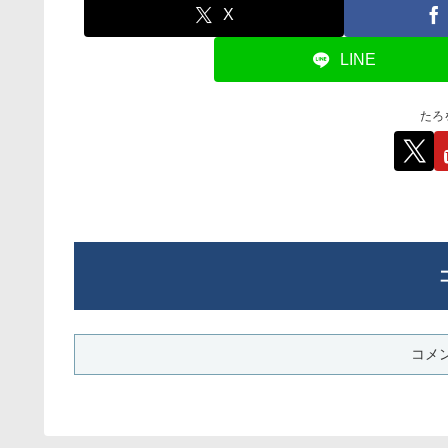
X
LINE
たろ
コメ