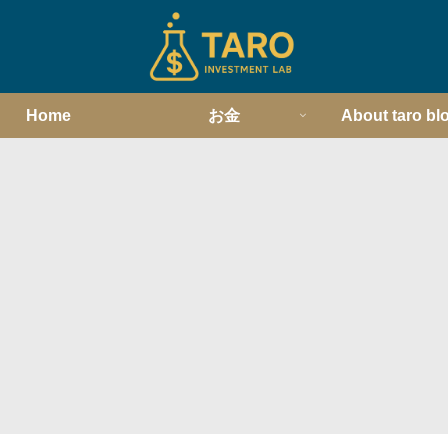
Home
お金
About taro bl