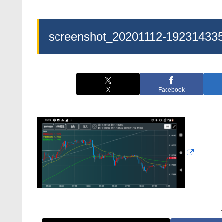
screenshot_20201112-19231433
X
Facebook