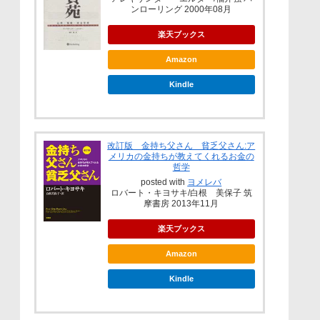
ンローリング 2000年08月
楽天ブックス
Amazon
Kindle
改訂版 金持ち父さん 貧乏父さん:ア
メリカの金持ちが教えてくれるお金の
哲学
posted with
ヨメレバ
ロバート・キヨサキ/白根 美保子 筑
摩書房 2013年11月
楽天ブックス
Amazon
Kindle