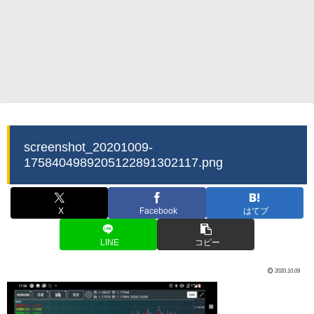
screenshot_20201009-
1758404989205122891302117.png
X
Facebook
はてブ
LINE
コピー
2020.10.09