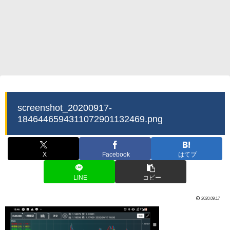
screenshot_20200917-
1846446594311072901132469.png
X
Facebook
はてブ
LINE
コピー
2020.09.17