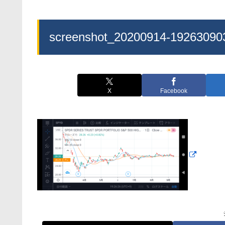
screenshot_20200914-19263090
X
Facebook