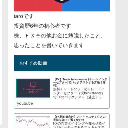
taroです
投資歴6年の初心者です
株、ＦＸその他お金に勉強したこと、
思ったことを書いていきます
おすすめ動画
【FX】Trade interceptor(トレードインタ
ーセプター)でバックテストする方法【無
料】
無料チャートソフトのトレードイ
ンターセプター（現think trader）
でFXのバックテスト（過去チャー
トで手法検証）をする方法を紹介
youtu.be
しています。株やFX、S&P500指
数のCFDトレードについてブログ
で解説してます→ twitter、t...
【FX初心者向け】ストキャスティクスの
意味を知って賢く使おう
FXの売買タイミングを知らせるイ
ンジケーターであるストキャステ