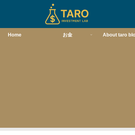
Home
お金
About taro bl