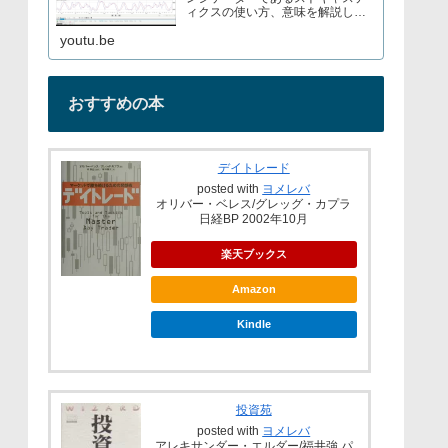
ィクスの使い方、意味を解説して
いますブログでもストキャスティ
youtu.be
クスについて解説しているので見
てみてくださいURL→
おすすめの本
デイトレード
posted with
ヨメレバ
オリバー・ベレス/グレッグ・カプラ
日経BP 2002年10月
楽天ブックス
Amazon
Kindle
投資苑
posted with
ヨメレバ
アレキサンダー・エルダー/福井強 パ