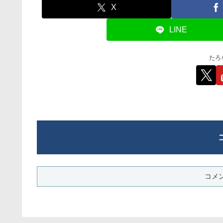
X
LINE
たろ
コメ