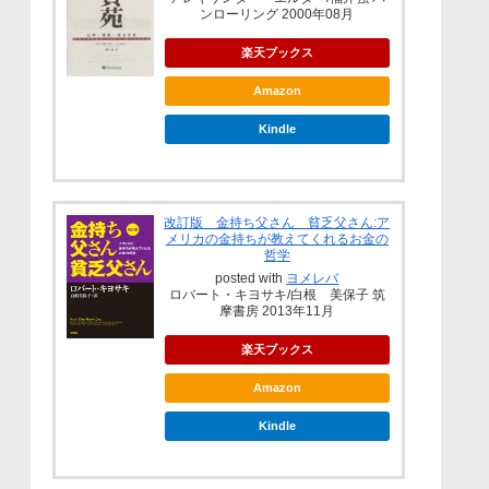
ンローリング 2000年08月
楽天ブックス
Amazon
Kindle
改訂版 金持ち父さん 貧乏父さん:ア
メリカの金持ちが教えてくれるお金の
哲学
posted with
ヨメレバ
ロバート・キヨサキ/白根 美保子 筑
摩書房 2013年11月
楽天ブックス
Amazon
Kindle